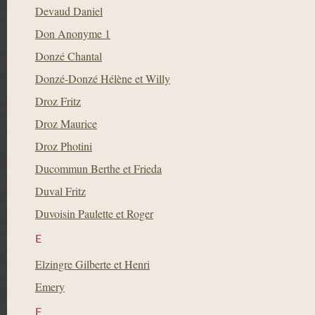
Devaud Daniel
Don Anonyme 1
Donzé Chantal
Donzé-Donzé Hélène et Willy
Droz Fritz
Droz Maurice
Droz Photini
Ducommun Berthe et Frieda
Duval Fritz
Duvoisin Paulette et Roger
E
Elzingre Gilberte et Henri
Emery
F