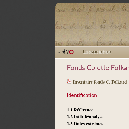
L'association
Fonds Colette Folka
Inventaire fonds C. Folkard
Identification
1.1 Référence
1.2 Intitulé/analyse
1.3 Dates extrêmes