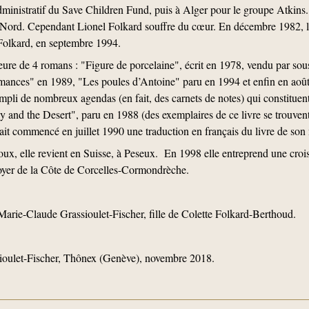
dministratif du Save Children Fund, puis à Alger pour le groupe Atkins.
u Nord. Cependant Lionel Folkard souffre du cœur. En décembre 1982, 
 Folkard, en septembre 1994.
eure de 4 romans : "Figure de porcelaine", écrit en 1978, vendu par sou
omances" en 1989, "Les poules d’Antoine" paru en 1994 et enfin en août
rempli de nombreux agendas (en fait, des carnets de notes) qui constituent
y and the Desert", paru en 1988 (des exemplaires de ce livre se trouven
ait commencé en juillet 1990 une traduction en français du livre de son
oux, elle revient en Suisse, à Peseux. En 1998 elle entreprend une croi
oyer de la Côte de Corcelles-Cormondrèche.
arie-Claude Grassioulet-Fischer, fille de Colette Folkard-Berthoud.
ulet-Fischer, Thônex (Genève), novembre 2018.