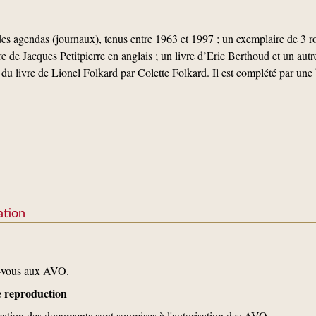
es agendas (journaux), tenus entre 1963 et 1997 ; un exemplaire de 3 ro
re de Jacques Petitpierre en anglais ; un livre d’Eric Berthoud et un autr
du livre de Lionel Folkard par Colette Folkard. Il est complété par une
ation
z-vous aux AVO.
de reproduction
ication des documents sont soumises à l'autorisation des AVO.