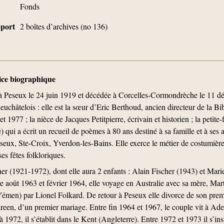
Fonds
upport
2 boîtes d’archives (no 136)
tice biographique
à Peseux le 24 juin 1919 et décédée à Corcelles-Cormondrèche le 11 dé
neuchâtelois : elle est la sœur d’Eric Berthoud, ancien directeur de la Bi
977 ; la nièce de Jacques Petitpierre, écrivain et historien ; la petite-f
) qui a écrit un recueil de poèmes à 80 ans destiné à sa famille et à se
seux, Ste-Croix, Yverdon-les-Bains. Elle exerce le métier de costumière
es fêtes folkloriques.
er (1921-1972), dont elle aura 2 enfants : Alain Fischer (1943) et Mar
re août 1963 et février 1964, elle voyage en Australie avec sa mère, Ma
 Yémen) par Lionel Folkard. De retour à Peseux elle divorce de son pre
hireen, d’un premier mariage. Entre fin 1964 et 1967, le couple vit à A
972, il s’établit dans le Kent (Angleterre). Entre 1972 et 1973 il s’in