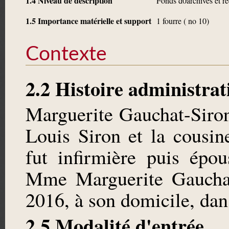
1.4 Niveau de description
Fonds d0archives et ré
1.5 Importance matérielle et support
1 fourre ( no 10)
Contexte
2.2 Histoire administrat
Marguerite Gauchat-Siron,
Louis Siron et la cousin
fut infirmière puis épo
Mme Marguerite Gauchat
2016, à son domicile, dan
2.5 Modalité d'entrée