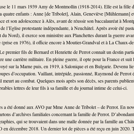
use le 11 mars 1939 Amy de Montmollin (1918-2014). Elle est la fille
 quatre enfants : Anne [de Tribolet], Alain, Geneviève [Mühlemann] et 
ce et son adolescence à Alès, avant de réussir son baccalauréat à Montpe
e de l’Eglise protestante indépendante, à Neuchâtel. Après avoir été pas
du Nord), il exerce son ministère aux Planchettes durant la guerre avan
e (prise en 1976), il officie encore à Moutier-Grandval et à La Chaux-d
premier fils de Bernard et Henriette de Perrot connaît un destin partic
e une carrière militaire. En pleine guerre, il opte pour la France et suit 
nvoyé sur la Marne puis, en 1919, à Salonique et en Bulgarie. Devenu lieu
oupes d’occupation. Vaillant, intrépide, passionné, Raymond de Perrot é
 il meurt au combat. Quelques mois après son décès, ses parents publie
ables lettres de leur fils à sa famille et du journal intime de celui-ci.
es a été donné aux AVO par Mme Anne de Tribolet – de Perrot. En nov
artons d’archives familiales concernant la famille de Perrot. D’abondan
raphies, qui se trouvaient dans une malle donnée par la famille au Chât
 en décembre 2018. Un dernier lot de pièces a été reçu en juin 2020. To