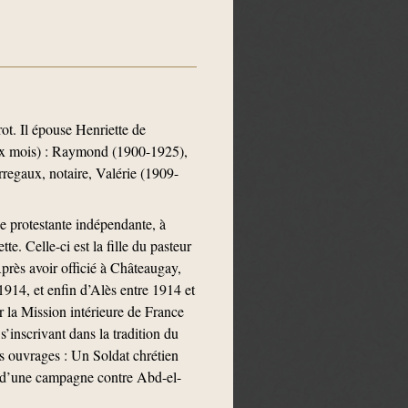
ot. Il épouse Henriette de
eux mois) : Raymond (1900-1925),
egaux, notaire, Valérie (1909-
se protestante indépendante, à
e. Celle-ci est la fille du pasteur
près avoir officié à Châteaugay,
914, et enfin d’Alès entre 1914 et
ar la Mission intérieure de France
’inscrivant dans la tradition du
ers ouvrages : Un Soldat chrétien
s d’une campagne contre Abd-el-