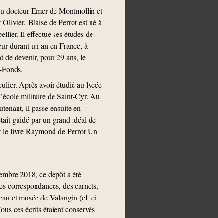
 du docteur Emer de Montmollin et
Olivier. Blaise de Perrot est né à
llier. Il effectue ses études de
teur durant un an en France, à
t de devenir, pour 29 ans, le
e-Fonds.
ulier. Après avoir étudié au lycée
l’école militaire de Saint-Cyr. Au
tenant, il passe ensuite en
tait guidé par un grand idéal de
nt le livre Raymond de Perrot Un
embre 2018, ce dépôt a été
tes correspondances, des carnets,
eau et musée de Valangin (cf. ci-
us ces écrits étaient conservés