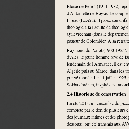
Blaise de Perrot (1911-1982), épo
d’Antoinette de Boyve. Le couple a
Florac (Lozère). Il passe son enfan
théologie à la Faculté de théologi
Quiévrechain (dans le département 
pasteur de Colombier. A sa retrait
Raymond de Perrot (1900-1925). Le 
d’Alès, le jeune homme rêve de fair
lendemain de l’Armistice, il est e
Algérie puis au Maroc, dans les tr
pureté morale. Le 11 juillet 1925,
Soldat chrétien, inspiré des innombr
2.4 Historique de conservation
En été 2018, un ensemble de pièc
complété par le don de plusieurs c
des journaux intimes et des photog
dessous), ont été transmis aux AVO