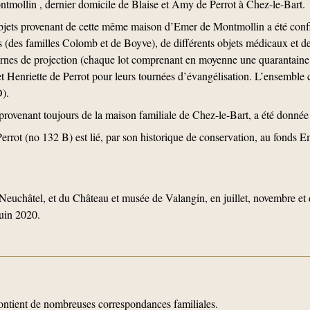
mollin , dernier domicile de Blaise et Amy de Perrot à Chez-le-Bart.
objets provenant de cette même maison d’Emer de Montmollin a été con
s (des familles Colomb et de Boyve), de différents objets médicaux et de
ternes de projection (chaque lot comprenant en moyenne une quarantain
 et Henriette de Perrot pour leurs tournées d’évangélisation. L’ensemble
O).
 provenant toujours de la maison familiale de Chez-le-Bart, a été donné
Perrot (no 132 B) est lié, par son historique de conservation, au fonds
euchâtel, et du Château et musée de Valangin, en juillet, novembre 
juin 2020.
 contient de nombreuses correspondances familiales.