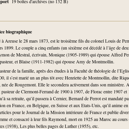
upport
19 boîtes d'archives (no 132 B)
tice biographique
à Areuse le 28 mars 1873, est le troisième fils du colonel Louis de Perr
s 1899. Le couple a cinq enfants (un sixième est décédé à l’âge de d
ymon de Mestral, écrivain, Monique (1905-1989) qui épouse Alfred Perr
 pasteur, et Blaise (1911-1982) qui épouse Amy de Montmollin.
steur de la famille, après des études à la Faculté de théologie de l’Egli
, il s’est marié un an plus tôt avec Henriette de Montmollin, dite Riquett
, née de Rougemont. Elle le secondera activement dans son ministère. A
t pasteur de Clermont-Ferrand de 1900 à 1907, de Florac entre 1907 et 1
qu’à sa retraite, qu’il passera à Cernier, Bernard de Perrot est mandaté p
n en France, en Belgique, en Suisse et aux Etats-Unis, qu’il anime en s
articles pour le Journal de la Mission intérieure de France et publie div
 femme et consacré à leur fils Raymond, mort en 1925 au Maroc au cour
s (1938), Les plus belles pages de Luther (1955), etc.