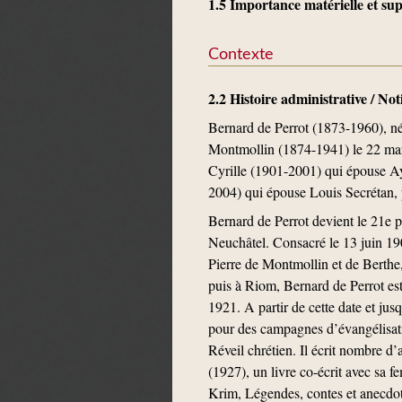
1.5 Importance matérielle et s
Contexte
2.2 Histoire administrative / No
Bernard de Perrot (1873-1960), né 
Montmollin (1874-1941) le 22 mar
Cyrille (1901-2001) qui épouse A
2004) qui épouse Louis Secrétan,
Bernard de Perrot devient le 21e pa
Neuchâtel. Consacré le 13 juin 1900
Pierre de Montmollin et de Berthe
puis à Riom, Bernard de Perrot es
1921. A partir de cette date et jus
pour des campagnes d’évangélisatio
Réveil chrétien. Il écrit nombre d’
(1927), un livre co-écrit avec sa
Krim, Légendes, contes et anecdote