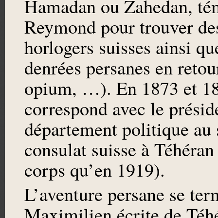
Hamadan ou Zahedan, témo
Reymond pour trouver des
horlogers suisses ainsi q
denrées persanes en retou
opium, …). En 1873 et 1
correspond avec le préside
département politique au 
consulat suisse à Téhéran
corps qu’en 1919).
L’aventure persane se term
Maximilien écrite de Téhé