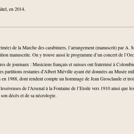
tel, en 2014.
primée) de la Marche des carabiniers, l’arrangement (manuscrit) par A. M
rtition manuscrite. On y trouve aussi le programme d’un concert de l’O
es de journaux : Musiciens français et suisses ont fraternisé à Colombier
s partitions restantes d’Albert Miéville ayant été données au Musée mil
on en 1988, dont rendent compte un hommage de Jean Grosclaude et trois 
lessiveuses de l’Arsenal à la Fontaine de l’Etoile vers 1910 ainsi que l
 son décès et de sa nécrologie.