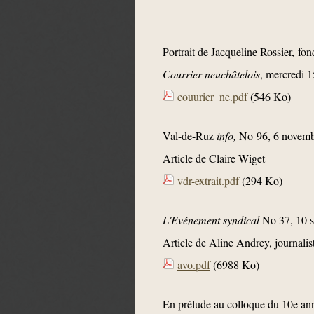
Portrait de Jacqueline Rossier, f
Courrier neuchâtelois
, mercredi 1
couurier_ne.pdf
(546 Ko)
Val-de-Ruz
info,
No 96, 6 novem
Article de Claire Wiget
vdr-extrait.pdf
(294 Ko)
L'Evénement syndical
No 37, 10 
Article de Aline Andrey, journalis
avo.pdf
(6988 Ko)
En prélude au colloque du 10e an