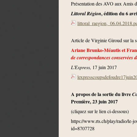
Présentation des AVO aux Amis d
, édition du 6 av
Littoral Région
littoral_raegion,_06.04.2018.p
Article de Virginie Giroud sur la s
Ariane Brunko-Méautis et Franç
de correspondances conservées da
L'Express,
17 juin 2017
lexpresscoupsdefoudre17juin2
A propos de la sortie du livre
Co
Première, 23 juin 2017
(cliquez sur le lien ci-dessous)
https://www.rts.ch/play/radio/le-j
id=8707728