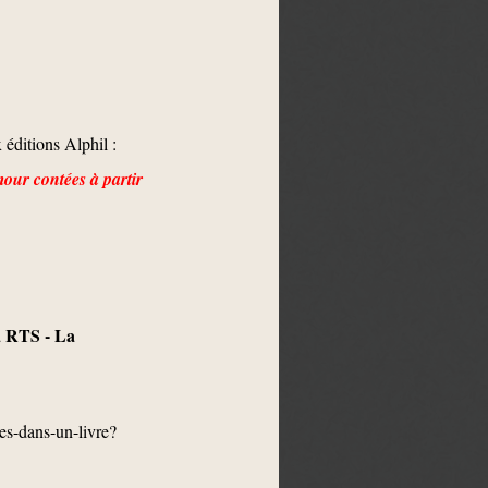
 éditions Alphil :
our contées à partir
a RTS - La
es-dans-un-livre?