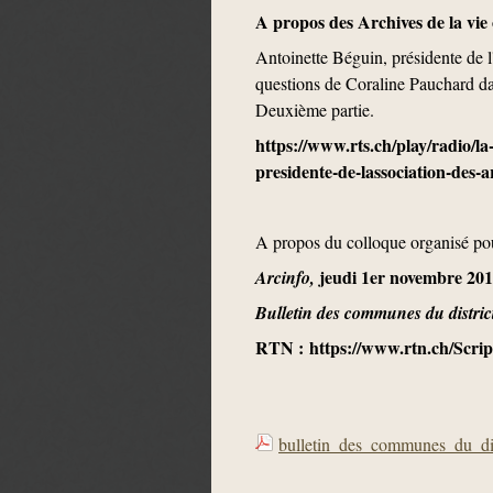
A propos des Archives de la vie
Antoinette Béguin, présidente de 
questions de Coraline Pauchard dan
Deuxième partie.
https://www.rts.ch/play/radio/l
presidente-de-lassociation-des-
A propos du colloque organisé pou
jeudi 1er novembre 20
Arcinfo,
Bulletin des communes du distric
RTN : https://www.rtn.ch/Scri
bulletin_des_communes_du_dis