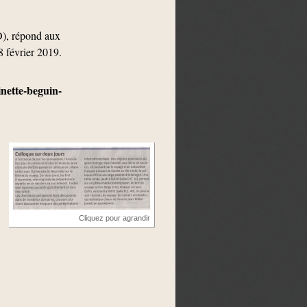
O), répond aux
8 février 2019.
inette-beguin-
Cliquez pour agrandir