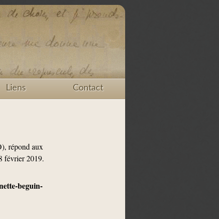
Liens
Contact
O), répond aux
8 février 2019.
nette-beguin-