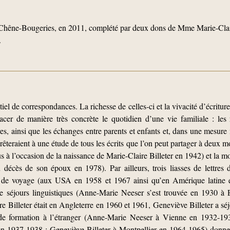
hêne-Bougeries, en 2011, complété par deux dons de Mme Marie-Claire
.
tiel de correspondances. La richesse de celles-ci et la vivacité d’écritur
acer de manière très concrète le quotidien d’une vie familiale : les re
es, ainsi que les échanges entre parents et enfants et, dans une mesure 
êteraient à une étude de tous les écrits que l’on peut partager à deux mo
us à l’occasion de la naissance de Marie-Claire Billeter en 1942) et la
 décès de son époux en 1978). Par ailleurs, trois liasses de lettres
its de voyage (aux USA en 1958 et 1967 ainsi qu’en Amérique latine
 de séjours linguistiques (Anne-Marie Neeser s’est trouvée en 1930 
e Billeter était en Angleterre en 1960 et 1961, Geneviève Billeter a s
 de formation à l’étranger (Anne-Marie Neeser à Vienne en 1932-1
n 1937-1938 ; Geneviève Billeter à Montpellier en 1964-1965) donnen