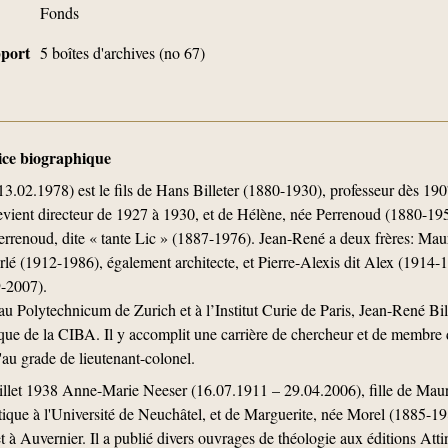
Fonds
upport
5 boîtes d'archives (no 67)
tice biographique
3.02.1978) est le fils de Hans Billeter (1880-1930), professeur dès 190
vient directeur de 1927 à 1930, et de Hélène, née Perrenoud (1880-195
 Perrenoud, dite « tante Lic » (1887-1976). Jean-René a deux frères: M
rlé (1912-1986), également architecte, et Pierre-Alexis dit Alex (1914-19
9-2007).
u Polytechnicum de Zurich et à l’Institut Curie de Paris, Jean-René Bill
que de la CIBA. Il y accomplit une carrière de chercheur et de membre de 
u'au grade de lieutenant-colonel.
uillet 1938 Anne-Marie Neeser (16.07.1911 – 29.04.2006), fille de Mau
tique à l'Université de Neuchâtel, et de Marguerite, née Morel (1885-1
t à Auvernier. Il a publié divers ouvrages de théologie aux éditions Att