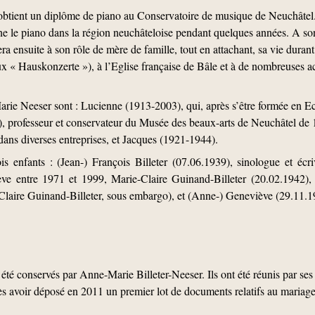
btient un diplôme de piano au Conservatoire de musique de Neuchâtel.
e le piano dans la région neuchâteloise pendant quelques années. A son
ra ensuite à son rôle de mère de famille, tout en attachant, sa vie duran
 « Hauskonzerte »), à l’Eglise française de Bâle et à de nombreuses a
arie Neeser sont : Lucienne (1913-2003), qui, après s’être formée en Ec
 professeur et conservateur du Musée des beaux-arts de Neuchâtel de 
dans diverses entreprises, et Jacques (1921-1944).
s enfants : (Jean-) François Billeter (07.06.1939), sinologue et écr
ève entre 1971 et 1999, Marie-Claire Guinand-Billeter (20.02.1942), 
-Claire Guinand-Billeter, sous embargo), et (Anne-) Geneviève (29.11.1
 été conservés par Anne-Marie Billeter-Neeser. Ils ont été réunis par ses 
 avoir déposé en 2011 un premier lot de documents relatifs au mariage et