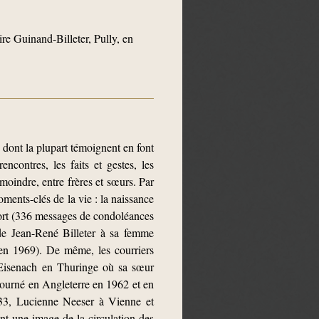
 Guinand-Billeter, Pully, en
e dont la plupart témoignent en font
ncontres, les faits et gestes, les
moindre, entre frères et sœurs. Par
ments-clés de la vie : la naissance
 mort (336 messages de condoléances
 de Jean-René Billeter à sa femme
 en 1969). De même, les courriers
à Eisenach en Thuringe où sa sœur
éjourné en Angleterre en 1962 et en
933, Lucienne Neeser à Vienne et
t une image de la circulation des