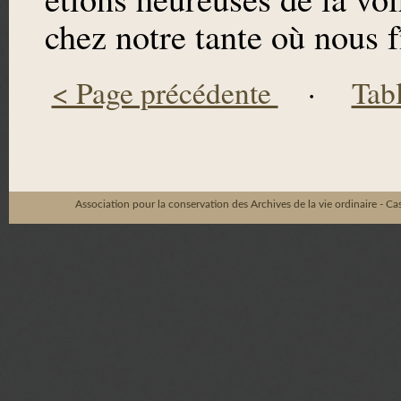
chez notre tante où nous 
< Page précédente
·
Tab
Association pour la conservation des Archives de la vie ordinaire - C