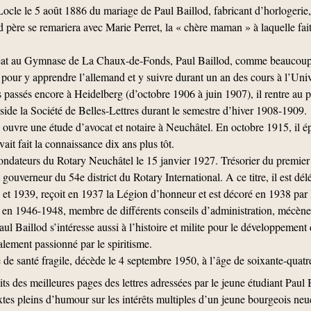
ocle le 5 août 1886 du mariage de Paul Baillod, fabricant d’horlogerie,
père se remariera avec Marie Perret, la « chère maman » à laquelle fait
éat au Gymnase de La Chaux-de-Fonds, Paul Baillod, comme beaucoup 
pour y apprendre l’allemand et y suivre durant un an des cours à l’Unive
passés encore à Heidelberg (d’octobre 1906 à juin 1907), il rentre au pay
éside la Société de Belles-Lettres durant le semestre d’hiver 1908-1909.
 ouvre une étude d’avocat et notaire à Neuchâtel. En octobre 1915, il é
ait fait la connaissance dix ans plus tôt.
ndateurs du Rotary Neuchâtel le 15 janvier 1927. Trésorier du premier c
ouverneur du 54e district du Rotary International. A ce titre, il est dé
 et 1939, reçoit en 1937 la Légion d’honneur et est décoré en 1938 par 
 en 1946-1948, membre de différents conseils d’administration, mécène
 Baillod s’intéresse aussi à l’histoire et milite pour le développement 
xalement passionné par le spiritisme.
é de santé fragile, décède le 4 septembre 1950, à l’âge de soixante-quatr
ts des meilleures pages des lettres adressées par le jeune étudiant Paul 
s pleins d’humour sur les intérêts multiples d’un jeune bourgeois neuc