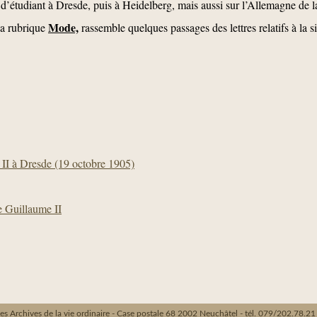
t d’étudiant à Dresde, puis à Heidelberg, mais aussi sur l’Allemagne de 
Mode,
la rubrique
rassemble quelques passages des lettres relatifs à la 
 II à Dresde (19 octobre 1905)
e Guillaume II
es Archives de la vie ordinaire - Case postale 68 2002 Neuchâtel - tél. 079/202.78.21