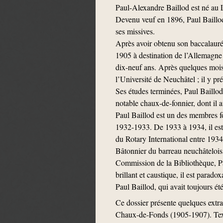
Paul-Alexandre Baillod est né au L
Devenu veuf en 1896, Paul Baillod 
ses missives.
Après avoir obtenu son baccalaur
1905 à destination de l’Allemagne 
dix-neuf ans. Après quelques mois 
l’Université de Neuchâtel ; il y pr
Ses études terminées, Paul Baillod
notable chaux-de-fonnier, dont il av
Paul Baillod est un des membres fo
1932-1933. De 1933 à 1934, il est g
du Rotary International entre 1934
Bâtonnier du barreau neuchâtelois
Commission de la Bibliothèque, Paul
brillant et caustique, il est parado
Paul Baillod, qui avait toujours ét
Ce dossier présente quelques extrai
Chaux-de-Fonds (1905-1907). Texte